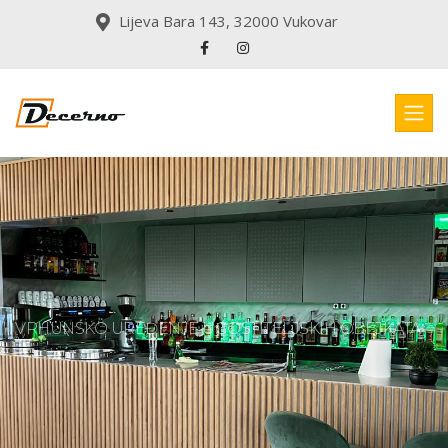
Lijeva Bara 143, 32000 Vukovar
10 GODINA ISKUSTVA
VRHUNSKO UREĐENJE UGOSTITELJSKIH OBEJKATA
VAŠE IDEJE PRETVARAMO
U STVARNOST.