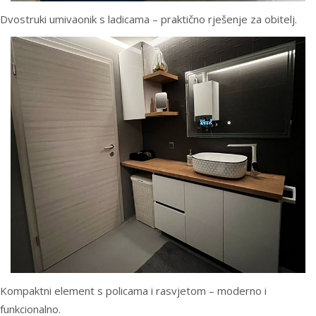
Dvostruki umivaonik s ladicama – praktično rješenje za obitelj.
Kompaktni element s policama i rasvjetom – moderno i
funkcionalno.