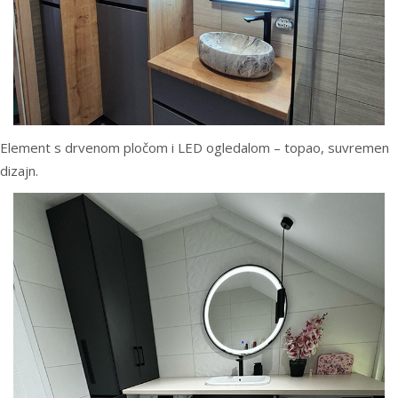
Element s drvenom pločom i LED ogledalom – topao, suvremen
dizajn.